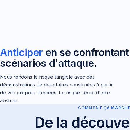
Fermeture des comptes dormants
fait
Double-validation des paiements
3
en cours
Anticiper
en se confrontant
scénarios d'attaque.
Nous rendons le risque tangible avec des
démonstrations de deepfakes construites à partir
de vos propres données. Le risque cesse d'être
abstrait.
COMMENT ÇA MARCH
De la découver