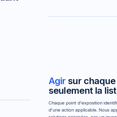
attaché de
direction
voyages
famille
VIP
Agir
sur chaque f
relations
seulement la list
fina
Chaque point d'exposition identi
d'une action applicable. Nous a
solutions priorisées, pas un inven