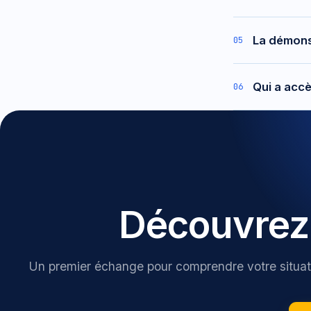
Aux dirig
La démons
05
concrètem
À partir 
Qui a acc
06
matérialis
Dans votr
informati
Chez Cors
suivent le
Découvrez 
Un premier échange pour comprendre votre situati