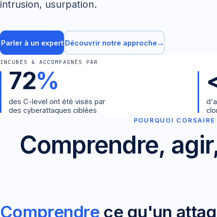
intrusion, usurpation.
Parler à un expert
Découvrir notre approche
→
INCUBÉS & ACCOMPAGNÉS PAR
72
%
des C-level ont été visés par
d'a
des cyberattaques ciblées
clo
POURQUOI CORSAIRE
Comprendre, agir,
Comprendre
ce qu'un atta