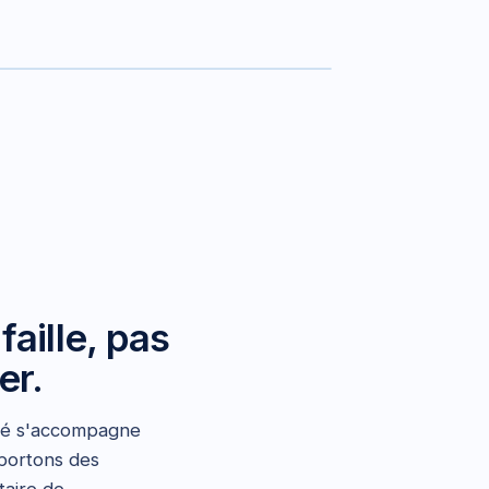
réseaux
apps
aille, pas
er.
nce
fié s'accompagne
pportons des
taire de