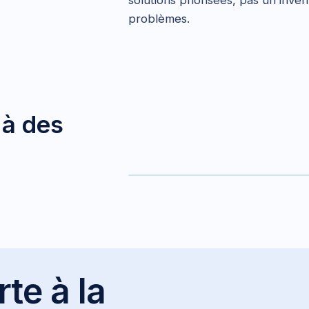
problèmes.
 à des
synthèse vocale · échantillon 0
E
deepfake généré
te à la