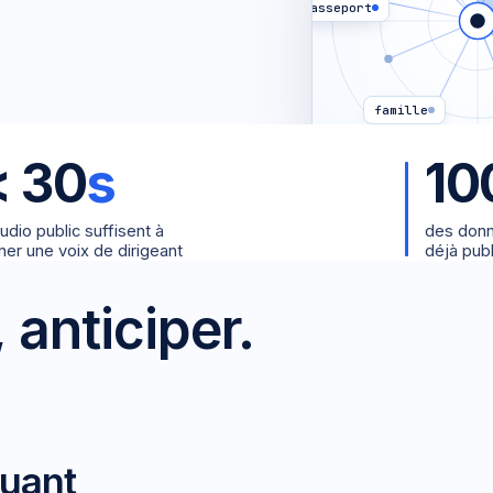
passeport
famille
<
30
s
10
udio public suffisent à
des donn
ner une voix de dirigeant
déjà pub
 anticiper.
quant