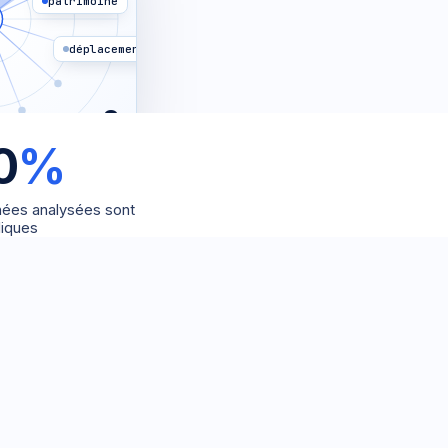
patrimoine
déplacements
0
0
%
POINTS EXPOSÉS
ées analysées sont
liques