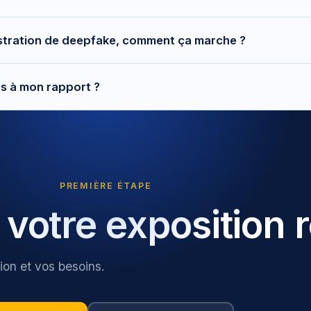
eants exposés, aux directeurs sûreté qui protègent leurs VIP, et a
tration de deepfake, comment ça marche ?
ent leur top management au risque humain.
de contenus déjà publics (interviews, vidéos, audio), nous recons
ès à mon rapport ?
er le risque. Elle reste strictement confidentielle et pédagogique.
e entreprise, vous seul. Ni les équipes sécurité ni les autres m
ons révélées par l'analyse, sauf accord explicite de votre part.
aire, un analyste accrédité est responsable de l'analyse. Les do
ur restitution.
PREMIÈRE ÉTAPE
votre exposition r
on et vos besoins.