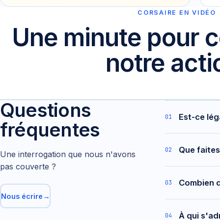
CORSAIRE EN VIDÉO
Une minute pour 
notre acti
Questions
Est-ce lég
01
fréquentes
Oui. Nous
Que faite
02
Nous n'ef
Une interrogation que nous n'avons
pas couverte ?
Les donnée
Combien d
03
restitution
Nous écrire
→
Notre ana
À qui s'ad
04