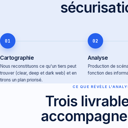
sécurisati
01
02
Cartographie
Analyse
Nous reconstituons ce qu'un tiers peut
Production de scéna
trouver (clear, deep et dark web) et en
fonction des informa
tirons un plan priorisé.
CE QUE RÉVÈLE L'ANALY
Trois livrabl
accompagne