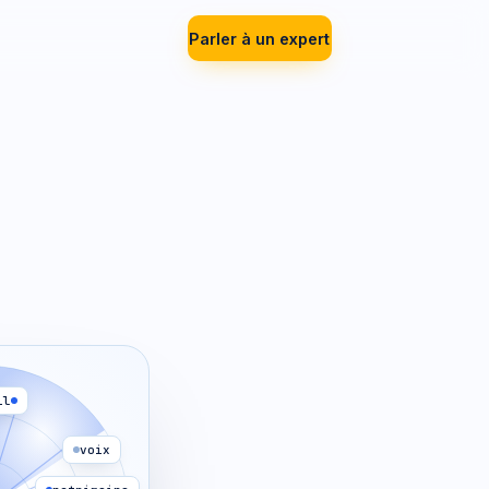
Parler à un expert
il
voix