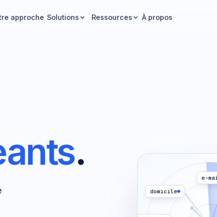
tre approche
À propos
Solutions
Ressources
eants
.
e-ma
e
domicile