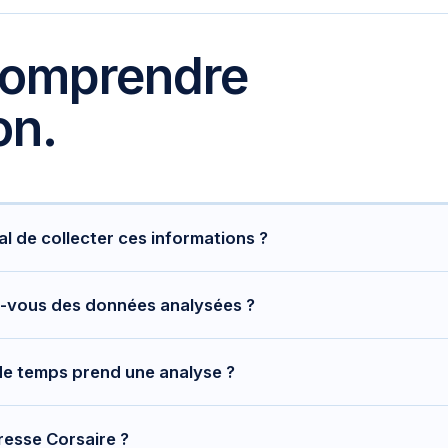
comprendre
on.
al de collecter ces informations ?
 n'exploitons que des sources ouvertes, c'est-à-dire des inform
s-vous des données analysées ?
fectuons aucune intrusion et aucune interaction, dans le respec
s sont traitées en France et restituées à vous seul. Elles sont dé
e temps prend une analyse ?
.
lyse est disponible dès le lendemain. Nous fixons ensemble une d
resse Corsaire ?